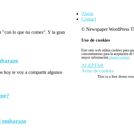
About
Contact
© Newspaper WordPress T
n "con lo que no comes". Y la gran
Uso de cookies
Este sitio web utiliza cookies para q
consentimiento para la aceptación de
mayor información.
plugin cookies
embarazo
ACEPTAR
Aviso de cookies
los hoy te voy a compartir algunos
This is a free demo res
rme?
l embarazo