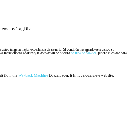
heme by TagDiv
ue usted tenga la mejor experiencia de usuario. Si continúa navegando está dando su
 las mencionadas cookies y la aceptación de nuestra
política de cookies
, pinche el enlace para
ult from the
Wayback Machine
Downloader. It is not a complete website.