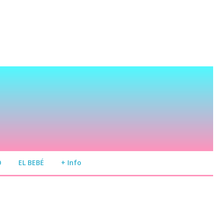
O
EL BEBÉ
+ Info