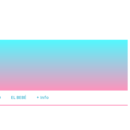
O
EL BEBÉ
+ Info