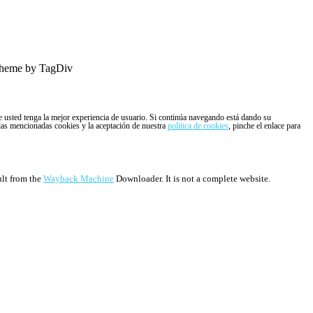
heme by TagDiv
ue usted tenga la mejor experiencia de usuario. Si continúa navegando está dando su
 las mencionadas cookies y la aceptación de nuestra
política de cookies
, pinche el enlace para
ult from the
Wayback Machine
Downloader. It is not a complete website.