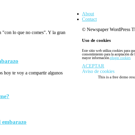
About
Contact
© Newspaper WordPress T
n "con lo que no comes". Y la gran
Uso de cookies
Este sitio web utiliza cookies para q
consentimiento para la aceptación de
mayor información.
plugin cookies
embarazo
ACEPTAR
Aviso de cookies
los hoy te voy a compartir algunos
This is a free demo res
rme?
l embarazo