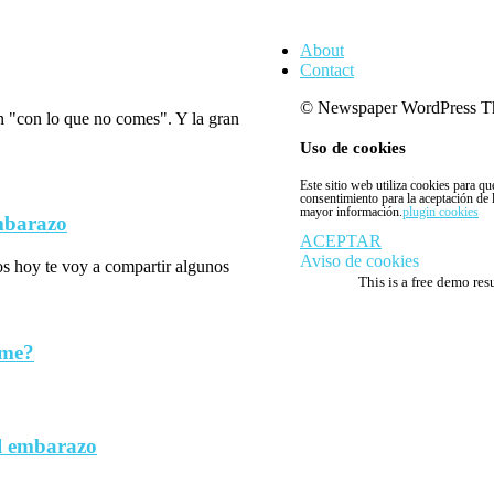
About
Contact
© Newspaper WordPress T
n "con lo que no comes". Y la gran
Uso de cookies
Este sitio web utiliza cookies para q
consentimiento para la aceptación de
mayor información.
plugin cookies
embarazo
ACEPTAR
Aviso de cookies
los hoy te voy a compartir algunos
This is a free demo res
rme?
l embarazo