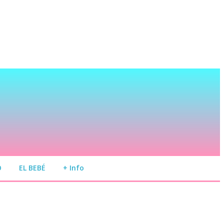
O
EL BEBÉ
+ Info