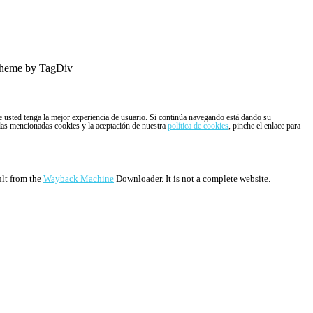
heme by TagDiv
ue usted tenga la mejor experiencia de usuario. Si continúa navegando está dando su
 las mencionadas cookies y la aceptación de nuestra
política de cookies
, pinche el enlace para
ult from the
Wayback Machine
Downloader. It is not a complete website.