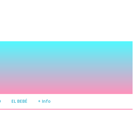
O
EL BEBÉ
+ Info