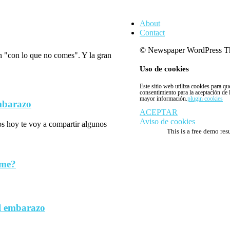
About
Contact
© Newspaper WordPress T
n "con lo que no comes". Y la gran
Uso de cookies
Este sitio web utiliza cookies para q
consentimiento para la aceptación de
mayor información.
plugin cookies
embarazo
ACEPTAR
Aviso de cookies
los hoy te voy a compartir algunos
This is a free demo res
rme?
l embarazo