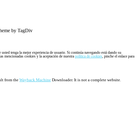
heme by TagDiv
ue usted tenga la mejor experiencia de usuario. Si continúa navegando está dando su
 las mencionadas cookies y la aceptación de nuestra
política de cookies
, pinche el enlace para
ult from the
Wayback Machine
Downloader. It is not a complete website.