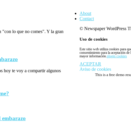
About
Contact
© Newspaper WordPress T
n "con lo que no comes". Y la gran
Uso de cookies
Este sitio web utiliza cookies para q
consentimiento para la aceptación de
mayor información.
plugin cookies
embarazo
ACEPTAR
Aviso de cookies
los hoy te voy a compartir algunos
This is a free demo res
rme?
l embarazo