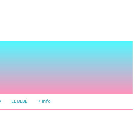
O
EL BEBÉ
+ Info