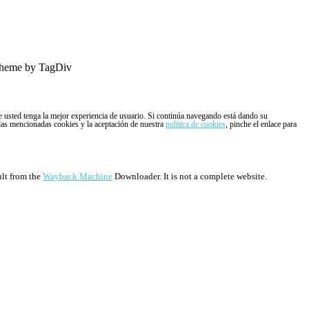
heme by TagDiv
ue usted tenga la mejor experiencia de usuario. Si continúa navegando está dando su
 las mencionadas cookies y la aceptación de nuestra
política de cookies
, pinche el enlace para
ult from the
Wayback Machine
Downloader. It is not a complete website.