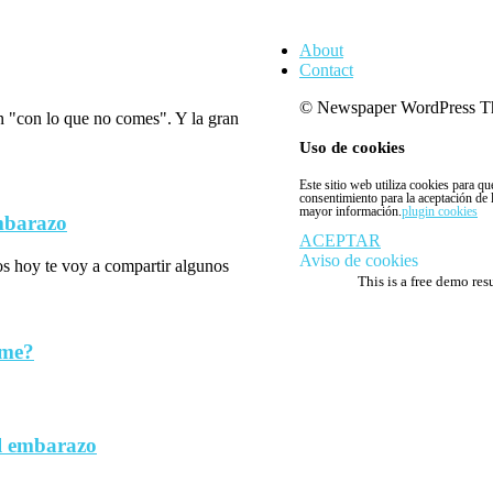
About
Contact
© Newspaper WordPress T
n "con lo que no comes". Y la gran
Uso de cookies
Este sitio web utiliza cookies para q
consentimiento para la aceptación de
mayor información.
plugin cookies
embarazo
ACEPTAR
Aviso de cookies
los hoy te voy a compartir algunos
This is a free demo res
rme?
l embarazo