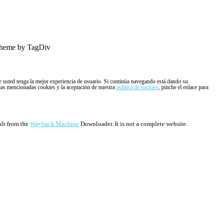
heme by TagDiv
ue usted tenga la mejor experiencia de usuario. Si continúa navegando está dando su
 las mencionadas cookies y la aceptación de nuestra
política de cookies
, pinche el enlace para
ult from the
Wayback Machine
Downloader. It is not a complete website.