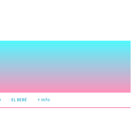
O
EL BEBÉ
+ Info