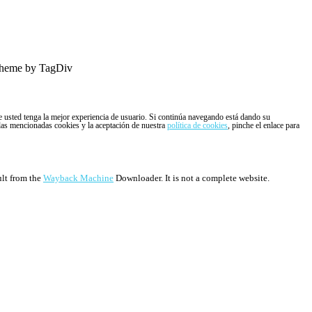
heme by TagDiv
ue usted tenga la mejor experiencia de usuario. Si continúa navegando está dando su
 las mencionadas cookies y la aceptación de nuestra
política de cookies
, pinche el enlace para
ult from the
Wayback Machine
Downloader. It is not a complete website.