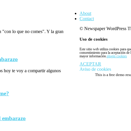
About
Contact
© Newspaper WordPress T
n "con lo que no comes". Y la gran
Uso de cookies
Este sitio web utiliza cookies para q
consentimiento para la aceptación de
mayor información.
plugin cookies
embarazo
ACEPTAR
Aviso de cookies
los hoy te voy a compartir algunos
This is a free demo res
rme?
l embarazo