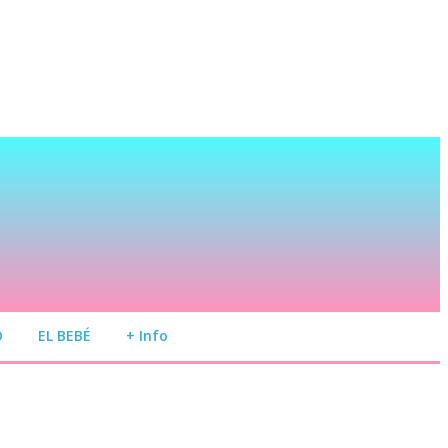
O
EL BEBÉ
+ Info