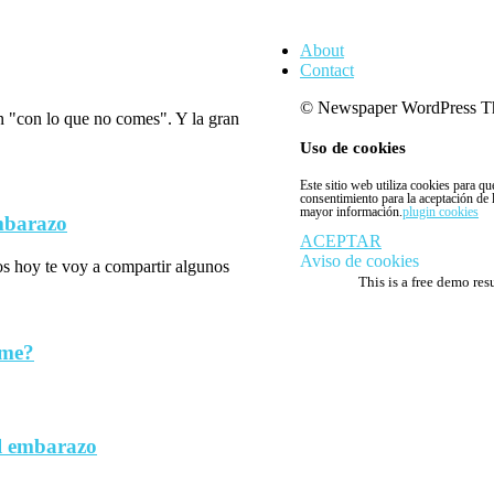
About
Contact
© Newspaper WordPress T
n "con lo que no comes". Y la gran
Uso de cookies
Este sitio web utiliza cookies para q
consentimiento para la aceptación de
mayor información.
plugin cookies
embarazo
ACEPTAR
Aviso de cookies
los hoy te voy a compartir algunos
This is a free demo res
rme?
l embarazo