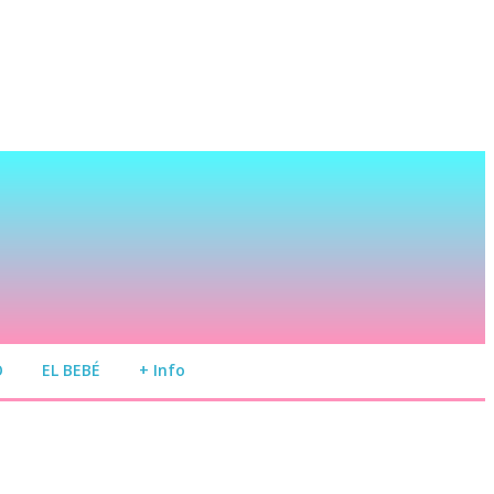
O
EL BEBÉ
+ Info