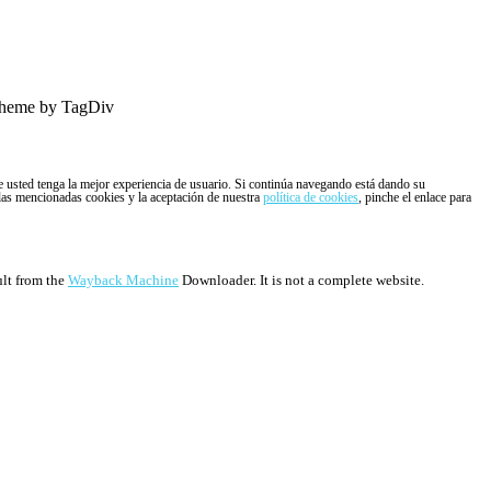
heme by TagDiv
ue usted tenga la mejor experiencia de usuario. Si continúa navegando está dando su
 las mencionadas cookies y la aceptación de nuestra
política de cookies
, pinche el enlace para
ult from the
Wayback Machine
Downloader. It is not a complete website.