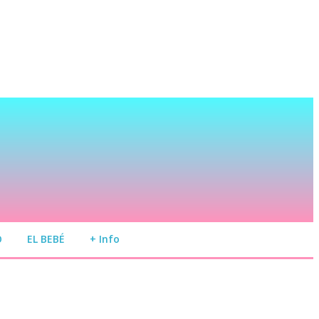
O
EL BEBÉ
+ Info