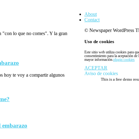
About
Contact
© Newspaper WordPress T
n "con lo que no comes". Y la gran
Uso de cookies
Este sitio web utiliza cookies para q
consentimiento para la aceptación de
mayor información.
plugin cookies
embarazo
ACEPTAR
Aviso de cookies
los hoy te voy a compartir algunos
This is a free demo res
rme?
l embarazo