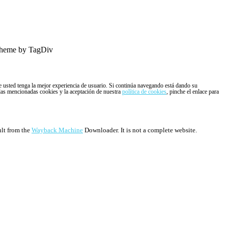
heme by TagDiv
ue usted tenga la mejor experiencia de usuario. Si continúa navegando está dando su
 las mencionadas cookies y la aceptación de nuestra
política de cookies
, pinche el enlace para
ult from the
Wayback Machine
Downloader. It is not a complete website.