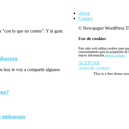
About
Contact
© Newspaper WordPress T
n "con lo que no comes". Y la gran
Uso de cookies
Este sitio web utiliza cookies para q
consentimiento para la aceptación de
mayor información.
plugin cookies
embarazo
ACEPTAR
Aviso de cookies
los hoy te voy a compartir algunos
This is a free demo res
rme?
l embarazo