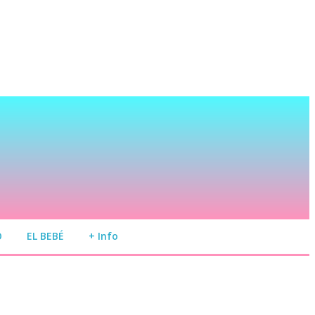
O
EL BEBÉ
+ Info