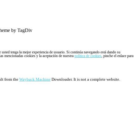
heme by TagDiv
ue usted tenga la mejor experiencia de usuario. Si continúa navegando está dando su
 las mencionadas cookies y la aceptación de nuestra
política de cookies
, pinche el enlace para
ult from the
Wayback Machine
Downloader. It is not a complete website.