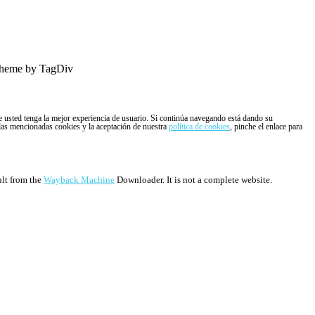
heme by TagDiv
ue usted tenga la mejor experiencia de usuario. Si continúa navegando está dando su
 las mencionadas cookies y la aceptación de nuestra
política de cookies
, pinche el enlace para
ult from the
Wayback Machine
Downloader. It is not a complete website.