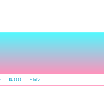
O
EL BEBÉ
+ Info