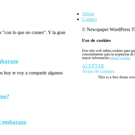
About
Contact
© Newspaper WordPress T
n "con lo que no comes". Y la gran
Uso de cookies
Este sitio web utiliza cookies para q
consentimiento para la aceptación de
mayor información.
plugin cookies
embarazo
ACEPTAR
Aviso de cookies
los hoy te voy a compartir algunos
This is a free demo res
rme?
l embarazo