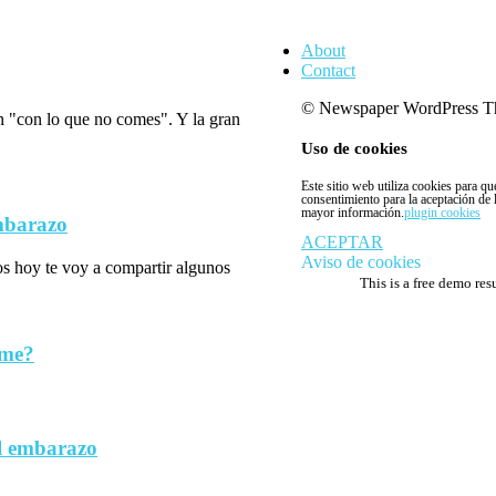
About
Contact
© Newspaper WordPress T
n "con lo que no comes". Y la gran
Uso de cookies
Este sitio web utiliza cookies para q
consentimiento para la aceptación de
mayor información.
plugin cookies
embarazo
ACEPTAR
Aviso de cookies
los hoy te voy a compartir algunos
This is a free demo res
rme?
l embarazo