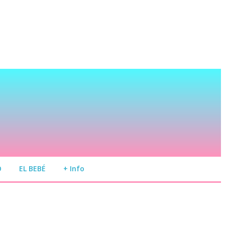
O
EL BEBÉ
+ Info