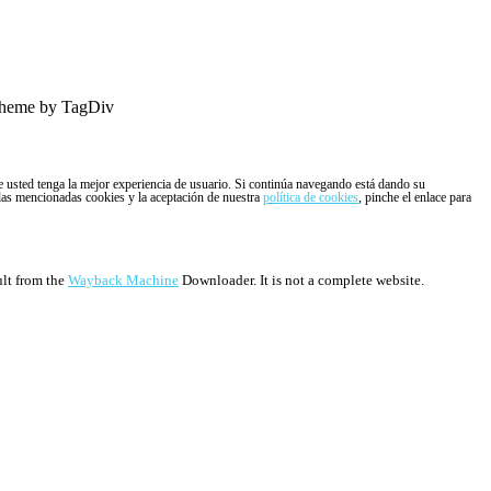
heme by TagDiv
ue usted tenga la mejor experiencia de usuario. Si continúa navegando está dando su
 las mencionadas cookies y la aceptación de nuestra
política de cookies
, pinche el enlace para
ult from the
Wayback Machine
Downloader. It is not a complete website.