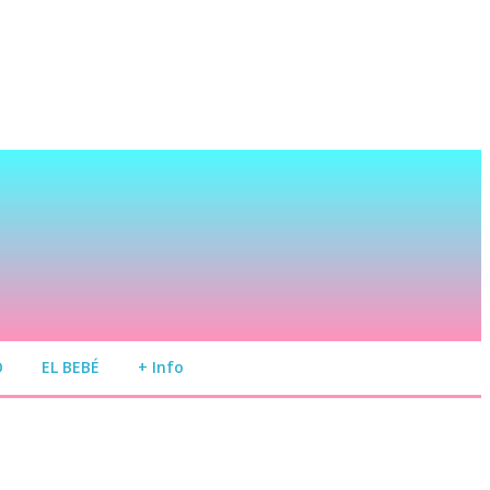
O
EL BEBÉ
+ Info