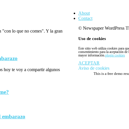
About
Contact
© Newspaper WordPress T
n "con lo que no comes". Y la gran
Uso de cookies
Este sitio web utiliza cookies para q
consentimiento para la aceptación de
mayor información.
plugin cookies
embarazo
ACEPTAR
Aviso de cookies
los hoy te voy a compartir algunos
This is a free demo res
rme?
l embarazo