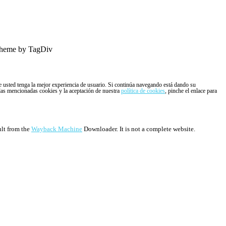
heme by TagDiv
ue usted tenga la mejor experiencia de usuario. Si continúa navegando está dando su
 las mencionadas cookies y la aceptación de nuestra
política de cookies
, pinche el enlace para
ult from the
Wayback Machine
Downloader. It is not a complete website.