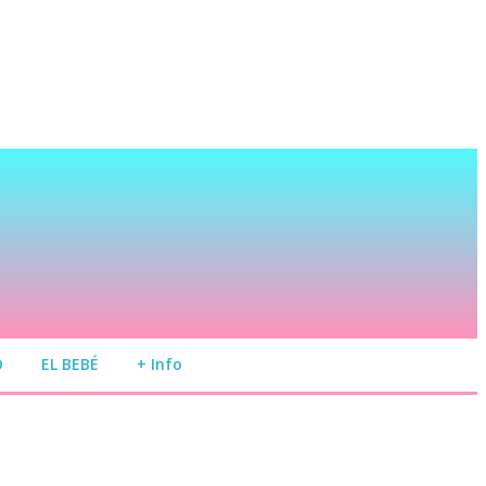
O
EL BEBÉ
+ Info