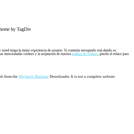
heme by TagDiv
ue usted tenga la mejor experiencia de usuario. Si continúa navegando está dando su
 las mencionadas cookies y la aceptación de nuestra
política de cookies
, pinche el enlace para
ult from the
Wayback Machine
Downloader. It is not a complete website.