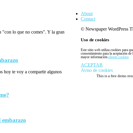
About
Contact
© Newspaper WordPress T
n "con lo que no comes". Y la gran
Uso de cookies
Este sitio web utiliza cookies para q
consentimiento para la aceptación de
mayor información.
plugin cookies
embarazo
ACEPTAR
Aviso de cookies
los hoy te voy a compartir algunos
This is a free demo res
rme?
l embarazo