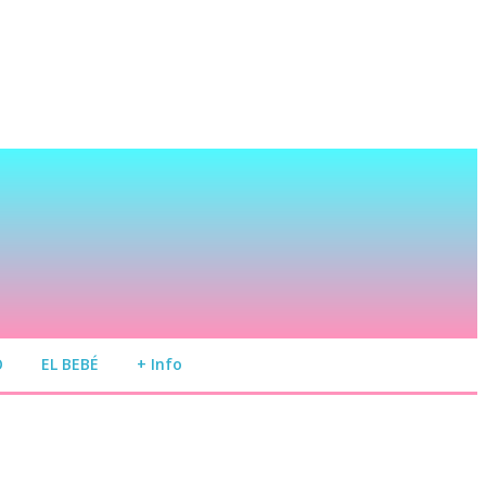
O
EL BEBÉ
+ Info