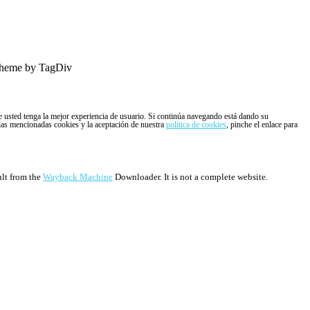
heme by TagDiv
ue usted tenga la mejor experiencia de usuario. Si continúa navegando está dando su
 las mencionadas cookies y la aceptación de nuestra
política de cookies
, pinche el enlace para
ult from the
Wayback Machine
Downloader. It is not a complete website.