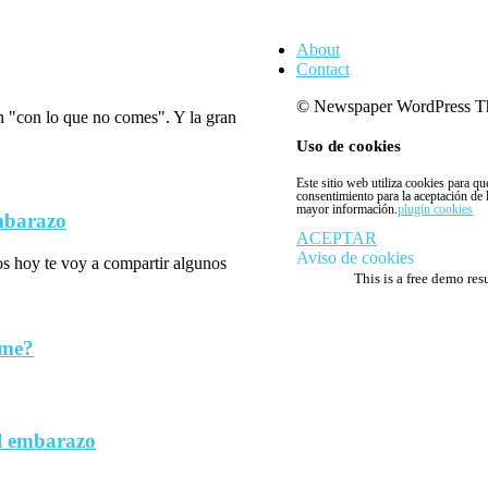
About
Contact
© Newspaper WordPress T
n "con lo que no comes". Y la gran
Uso de cookies
Este sitio web utiliza cookies para q
consentimiento para la aceptación de
mayor información.
plugin cookies
embarazo
ACEPTAR
Aviso de cookies
los hoy te voy a compartir algunos
This is a free demo res
rme?
l embarazo