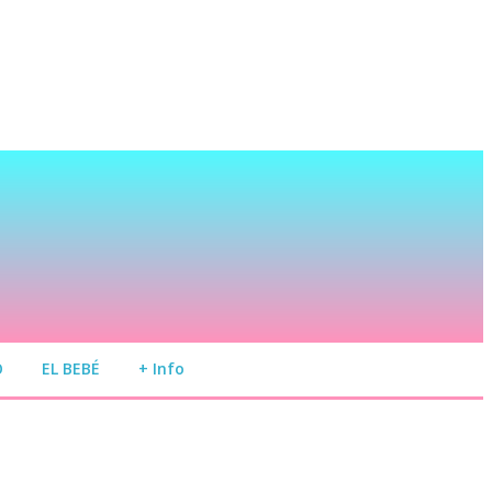
O
EL BEBÉ
+ Info