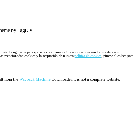
heme by TagDiv
ue usted tenga la mejor experiencia de usuario. Si continúa navegando está dando su
 las mencionadas cookies y la aceptación de nuestra
política de cookies
, pinche el enlace para
ult from the
Wayback Machine
Downloader. It is not a complete website.