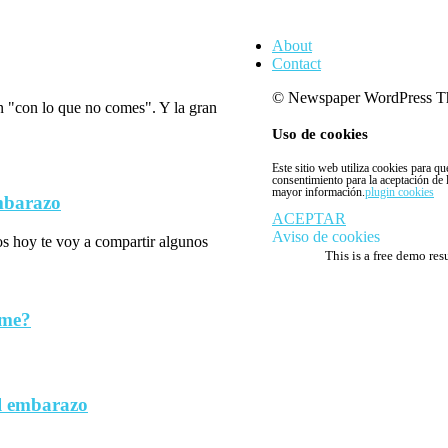
About
Contact
© Newspaper WordPress T
n "con lo que no comes". Y la gran
Uso de cookies
Este sitio web utiliza cookies para q
consentimiento para la aceptación de
mayor información.
plugin cookies
embarazo
ACEPTAR
Aviso de cookies
los hoy te voy a compartir algunos
This is a free demo res
rme?
l embarazo