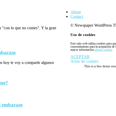
About
Contact
© Newspaper WordPress T
n "con lo que no comes". Y la gran
Uso de cookies
Este sitio web utiliza cookies para q
consentimiento para la aceptación de
mayor información.
plugin cookies
embarazo
ACEPTAR
Aviso de cookies
los hoy te voy a compartir algunos
This is a free demo res
rme?
l embarazo