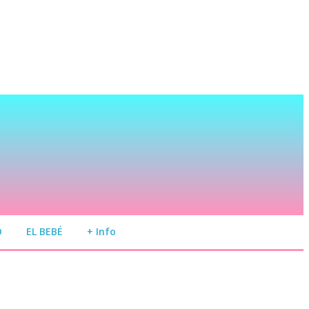
O
EL BEBÉ
+ Info