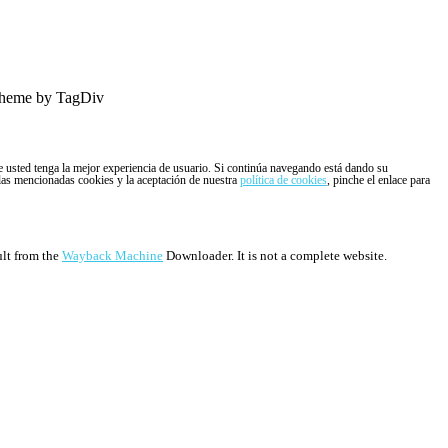
heme by TagDiv
ue usted tenga la mejor experiencia de usuario. Si continúa navegando está dando su
 las mencionadas cookies y la aceptación de nuestra
política de cookies
, pinche el enlace para
ult from the
Wayback Machine
Downloader. It is not a complete website.