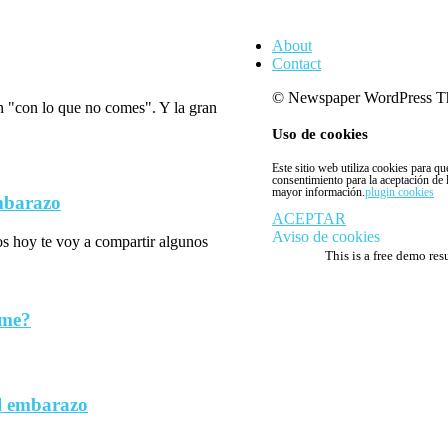
About
Contact
© Newspaper WordPress T
n "con lo que no comes". Y la gran
Uso de cookies
Este sitio web utiliza cookies para q
consentimiento para la aceptación de
mayor información.
plugin cookies
embarazo
ACEPTAR
Aviso de cookies
los hoy te voy a compartir algunos
This is a free demo res
rme?
l embarazo