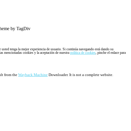
heme by TagDiv
ue usted tenga la mejor experiencia de usuario. Si continúa navegando está dando su
 las mencionadas cookies y la aceptación de nuestra
política de cookies
, pinche el enlace para
ult from the
Wayback Machine
Downloader. It is not a complete website.