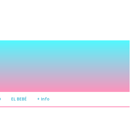
O
EL BEBÉ
+ Info