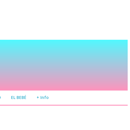
O
EL BEBÉ
+ Info