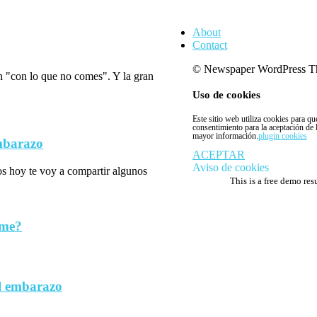
About
Contact
© Newspaper WordPress T
n "con lo que no comes". Y la gran
Uso de cookies
Este sitio web utiliza cookies para q
consentimiento para la aceptación de
mayor información.
plugin cookies
embarazo
ACEPTAR
Aviso de cookies
los hoy te voy a compartir algunos
This is a free demo res
rme?
l embarazo