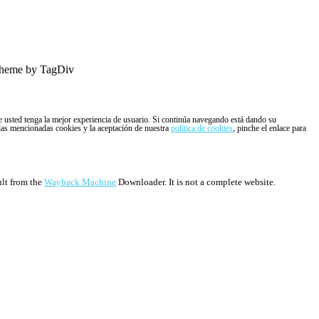
heme by TagDiv
ue usted tenga la mejor experiencia de usuario. Si continúa navegando está dando su
 las mencionadas cookies y la aceptación de nuestra
política de cookies
, pinche el enlace para
ult from the
Wayback Machine
Downloader. It is not a complete website.