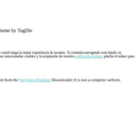
heme by TagDiv
ue usted tenga la mejor experiencia de usuario. Si continúa navegando está dando su
 las mencionadas cookies y la aceptación de nuestra
política de cookies
, pinche el enlace para
ult from the
Wayback Machine
Downloader. It is not a complete website.