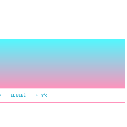
O
EL BEBÉ
+ Info