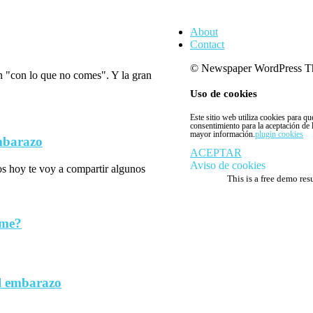
About
Contact
© Newspaper WordPress T
n "con lo que no comes". Y la gran
Uso de cookies
Este sitio web utiliza cookies para q
consentimiento para la aceptación de
mayor información.
plugin cookies
embarazo
ACEPTAR
Aviso de cookies
los hoy te voy a compartir algunos
This is a free demo res
rme?
l embarazo