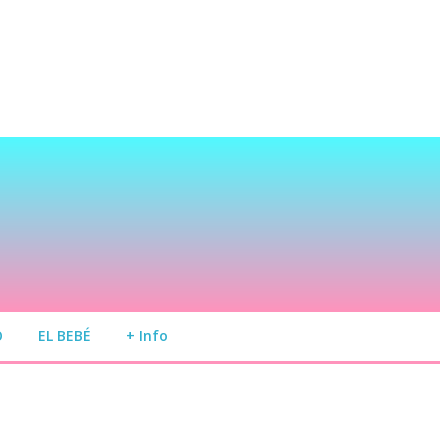
O
EL BEBÉ
+ Info