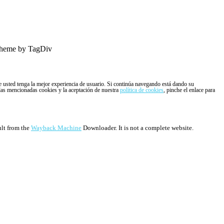
heme by TagDiv
ue usted tenga la mejor experiencia de usuario. Si continúa navegando está dando su
 las mencionadas cookies y la aceptación de nuestra
política de cookies
, pinche el enlace para
ult from the
Wayback Machine
Downloader. It is not a complete website.