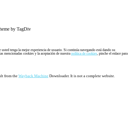
heme by TagDiv
ue usted tenga la mejor experiencia de usuario. Si continúa navegando está dando su
 las mencionadas cookies y la aceptación de nuestra
política de cookies
, pinche el enlace para
ult from the
Wayback Machine
Downloader. It is not a complete website.