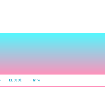
O
EL BEBÉ
+ Info