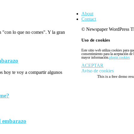
About
Contact
© Newspaper WordPress T
n "con lo que no comes". Y la gran
Uso de cookies
Este sitio web utiliza cookies para q
consentimiento para la aceptación de
mayor información.
plugin cookies
embarazo
ACEPTAR
Aviso de cookies
los hoy te voy a compartir algunos
This is a free demo res
rme?
l embarazo