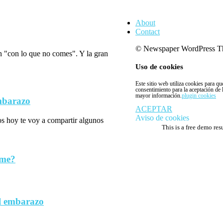
About
Contact
© Newspaper WordPress T
n "con lo que no comes". Y la gran
Uso de cookies
Este sitio web utiliza cookies para q
consentimiento para la aceptación de
mayor información.
plugin cookies
embarazo
ACEPTAR
Aviso de cookies
los hoy te voy a compartir algunos
This is a free demo res
rme?
l embarazo