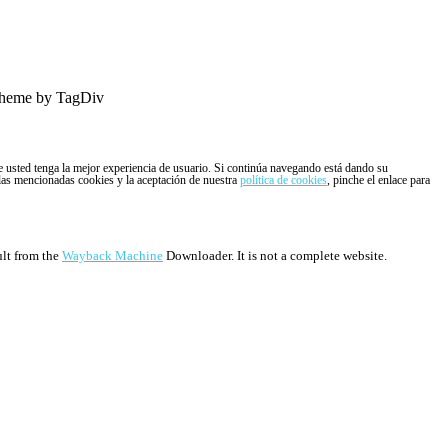
heme by TagDiv
ue usted tenga la mejor experiencia de usuario. Si continúa navegando está dando su
 las mencionadas cookies y la aceptación de nuestra
política de cookies
, pinche el enlace para
ult from the
Wayback Machine
Downloader. It is not a complete website.