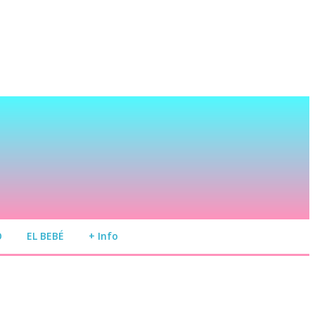
O
EL BEBÉ
+ Info