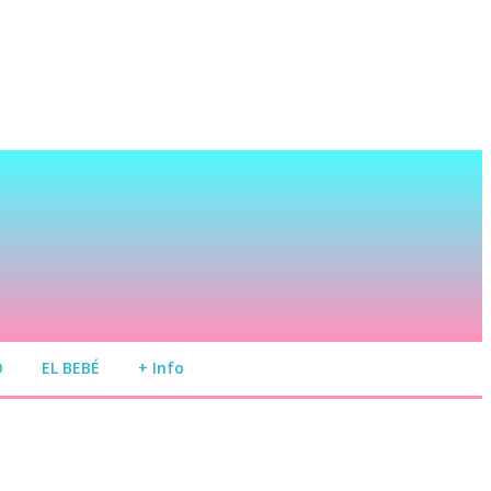
O
EL BEBÉ
+ Info