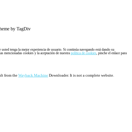
heme by TagDiv
ue usted tenga la mejor experiencia de usuario. Si continúa navegando está dando su
 las mencionadas cookies y la aceptación de nuestra
política de cookies
, pinche el enlace para
ult from the
Wayback Machine
Downloader. It is not a complete website.