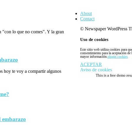
About
Contact
© Newspaper WordPress T
n "con lo que no comes". Y la gran
Uso de cookies
Este sitio web utiliza cookies para q
consentimiento para la aceptación de
mayor información.
plugin cookies
embarazo
ACEPTAR
Aviso de cookies
los hoy te voy a compartir algunos
This is a free demo res
rme?
l embarazo