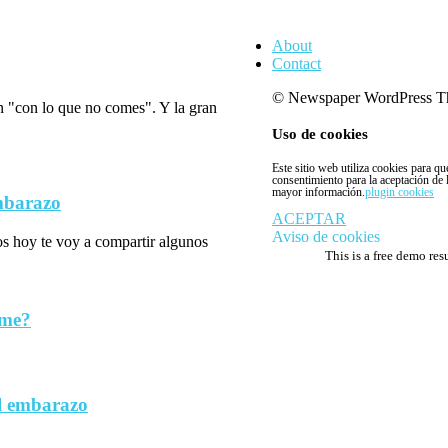
About
Contact
© Newspaper WordPress T
n "con lo que no comes". Y la gran
Uso de cookies
Este sitio web utiliza cookies para q
consentimiento para la aceptación de
mayor información.
plugin cookies
embarazo
ACEPTAR
Aviso de cookies
los hoy te voy a compartir algunos
This is a free demo res
rme?
l embarazo