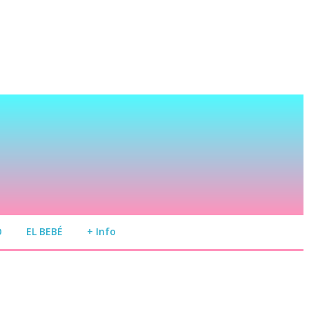
O
EL BEBÉ
+ Info