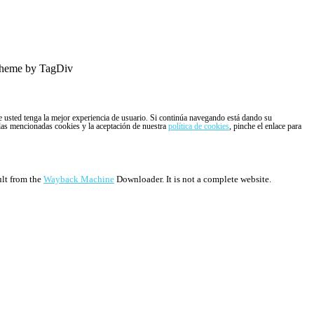
heme by TagDiv
ue usted tenga la mejor experiencia de usuario. Si continúa navegando está dando su
 las mencionadas cookies y la aceptación de nuestra
política de cookies
, pinche el enlace para
ult from the
Wayback Machine
Downloader. It is not a complete website.