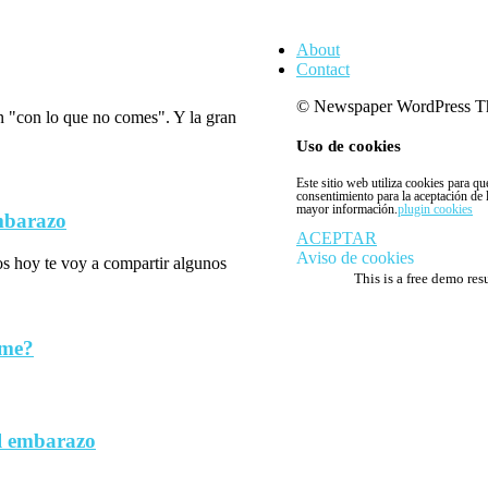
About
Contact
© Newspaper WordPress T
n "con lo que no comes". Y la gran
Uso de cookies
Este sitio web utiliza cookies para q
consentimiento para la aceptación de
mayor información.
plugin cookies
embarazo
ACEPTAR
Aviso de cookies
los hoy te voy a compartir algunos
This is a free demo res
rme?
l embarazo