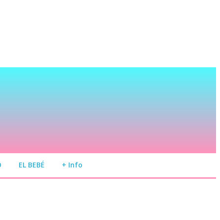
O
EL BEBÉ
+ Info