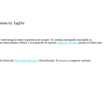
heme by TagDiv
ue usted tenga la mejor experiencia de usuario. Si continúa navegando está dando su
 las mencionadas cookies y la aceptación de nuestra
política de cookies
, pinche el enlace para
ult from the
Wayback Machine
Downloader. It is not a complete website.