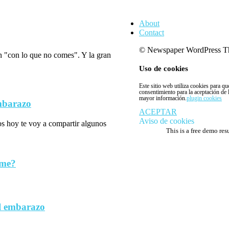
About
Contact
© Newspaper WordPress T
n "con lo que no comes". Y la gran
Uso de cookies
Este sitio web utiliza cookies para q
consentimiento para la aceptación de
mayor información.
plugin cookies
embarazo
ACEPTAR
Aviso de cookies
los hoy te voy a compartir algunos
This is a free demo res
rme?
l embarazo