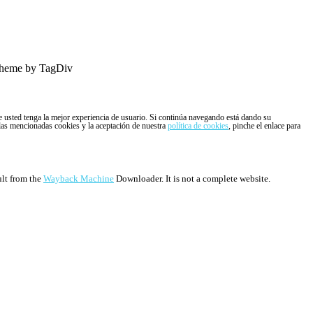
heme by TagDiv
ue usted tenga la mejor experiencia de usuario. Si continúa navegando está dando su
 las mencionadas cookies y la aceptación de nuestra
política de cookies
, pinche el enlace para
ult from the
Wayback Machine
Downloader. It is not a complete website.