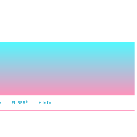
O
EL BEBÉ
+ Info