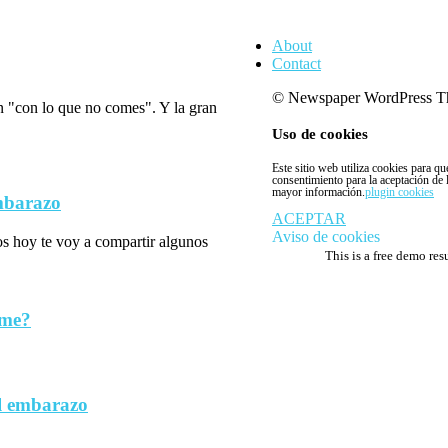
About
Contact
© Newspaper WordPress T
n "con lo que no comes". Y la gran
Uso de cookies
Este sitio web utiliza cookies para q
consentimiento para la aceptación de
mayor información.
plugin cookies
embarazo
ACEPTAR
Aviso de cookies
los hoy te voy a compartir algunos
This is a free demo res
rme?
l embarazo