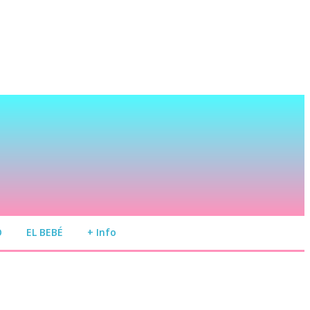
O
EL BEBÉ
+ Info