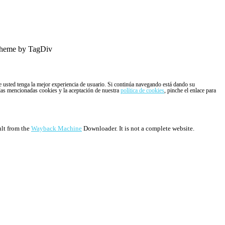
heme by TagDiv
ue usted tenga la mejor experiencia de usuario. Si continúa navegando está dando su
 las mencionadas cookies y la aceptación de nuestra
política de cookies
, pinche el enlace para
ult from the
Wayback Machine
Downloader. It is not a complete website.